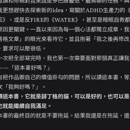
重讀和修稿對我來說是多巴胺最低、最無聊的任務。與
我更想趕快去探索新的idea，寫關於ADHD生產力的
松》，或是反FIRE的《WATER》，甚至是睡眠自救
原因更關鍵。一直以來因為每一個心法都獨立成章，我
落格文章」的眼光來看待它，並且抱著「我之後再修改
，要求可以壓很低。
一次把全部寫完時，我也第一次需要面對那個真正讓我
——「這本書好嗎？」
有把作品跟自己的價值掛勾的問題，所以讀這本書，等
次「我夠好嗎？」。
讀這本書，它就是薛丁格的貓，可以是好的，也可以是
也就能繼續自我滿足。
本書的最終目的就是不要拖延。結果我還是在拖延，還