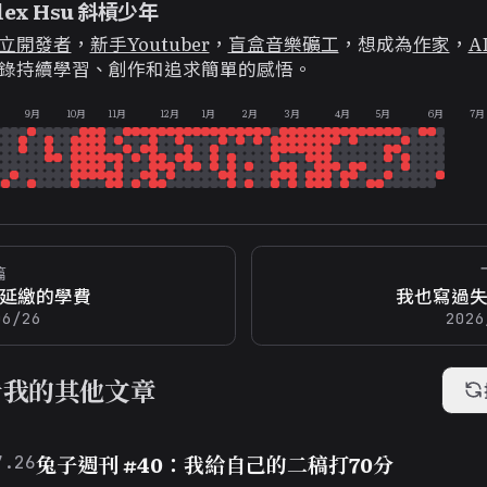
lex Hsu 斜槓少年
立開發者
，
新手Youtuber
，
盲盒音樂礦工
，想成為
作家
，
A
錄持續學習、創作和追求簡單的感悟。
9月
10月
11月
12月
1月
2月
3月
4月
5月
6月
7月
篇
延繳的學費
我也寫過
06/26
2026
看我的其他文章
兔子週刊 #40：我給自己的二稿打70分
7.26