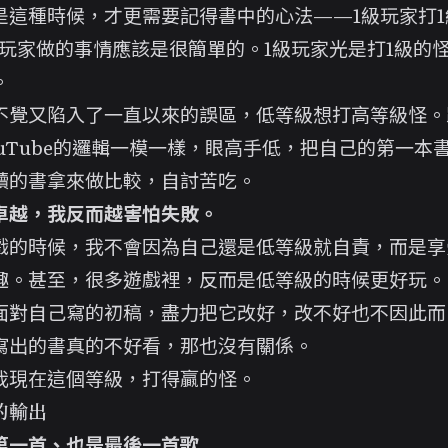
是這種時候，才更需要記得書中的心法——
1級玩家打
級玩家做的事情應該是很簡單的。1級玩家光是打1級的
。
不覺又陷入了一直以來的誤區，低等級想打高等級怪。
uTube的邏輯
一模一樣，眼高手低，把自己的第一本
讀的書拿來做比較，自討苦吃。
卓越，我反而越害怕失敗。
戲的時候，我不會因為自己還是低等級就自責，而是享
趣。甚至，很多遊戲裡，反而是低等級的時候更好玩。
面對自己寫的初稿，盡力把它改好，改不好也不因此而
寫出的書真的不好看，那也沒有關係。
我現在這個等級，打得贏的怪。
的輸出
第一首、也是最後一首歌