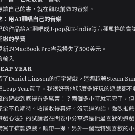
想讀自己的書，就在翻以前做的音樂。
吃：用AI翻唱自己的音樂
的作品給AI翻唱成J-pop和K-indie等六種風格的嘗
延繳的學費
新的MacBook Pro害我損失了500美元。
的輸入
EAP YEAR
紹了
Daniel Linssen的打字遊戲
。這週趁著Steam Su
就把Leap Year買了。我很好奇他那麼多好玩的遊戲都
錢的遊戲到底得有多厲害！？兩個多小時就玩完了，但
完全不負期待。收尾收得真好。沒玩過的話，強烈推薦
遊戲心法》的試讀者在問卷中分享這是他最喜歡的遊戲
購買了這款遊戲。順帶一提，另外一個我特別喜歡的小