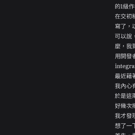
的1級
在交初
寫了，
可以說
麼，我
用開發者
integ
最近藉
我內心
於是這
好幾次
我才發
想了一