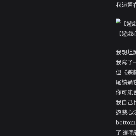
我這週
【遊戲
我想坦
我寫了
但《
遊
尾讀過
你可能
我自己
遊戲心
bott
了隨時