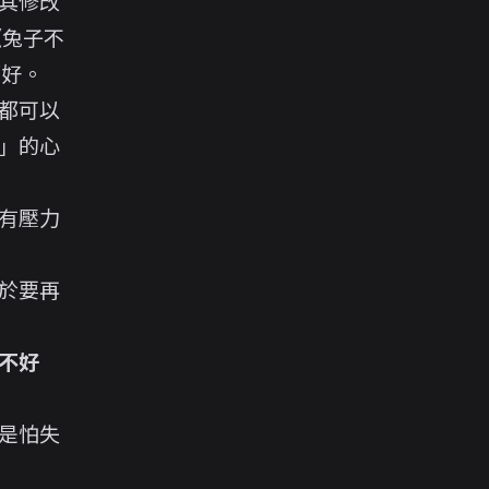
其修改
《兔子不
都好。
都可以
」的心
有壓力
於要再
不好
是怕失