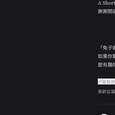
A Shor
謝謝閱
「兔子
如果你
麼有趣
複製
喜歡這