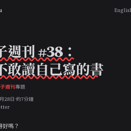
u
Englis
子週刊 #38：
不敢讀自己寫的書
兔子週刊
專題
6月28日
約7分鐘
tter
得好嗎？