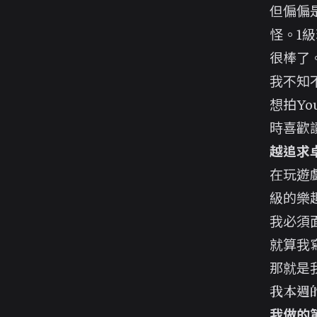
但偏偏
怪
。1
很棒了
我不知
想拍Yo
時喜歡
越追求
在玩遊
級的樂
我必須
就算我
那就是
我本週
我做的