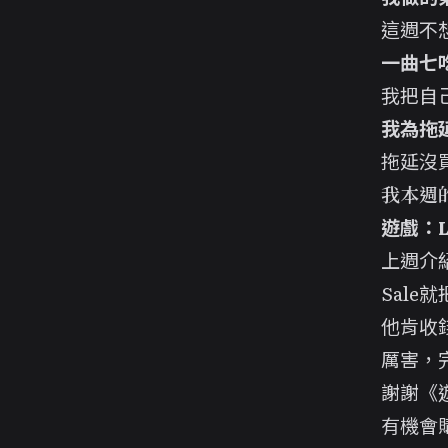
這週不
一曲七
我把自己
我為拖
拖延沒買
我本週
遊戲：L
上週介
Sale
他肯收
厲害，
謝謝《
有機會