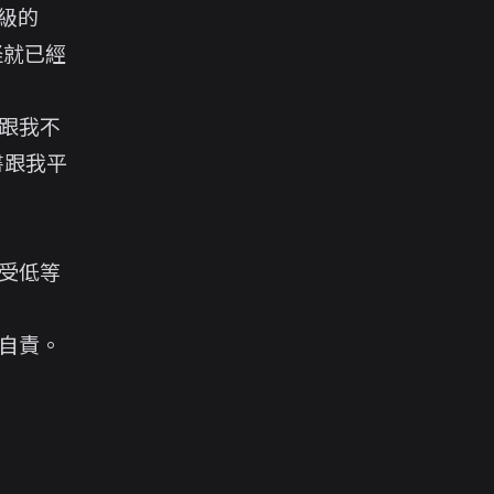
1級的
怪就已經
跟我
不
書跟我平
受低等
自責。