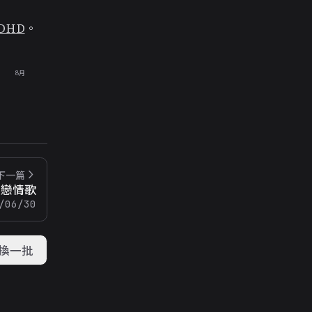
DHD
。
8月
下一篇
失戀情歌
/06/30
換一批