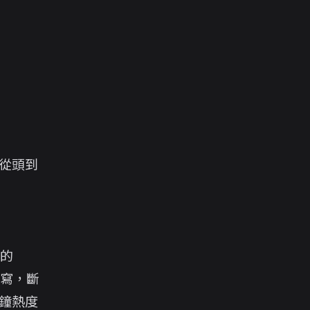
從頭到
的
就寫，斷
鐘熱度