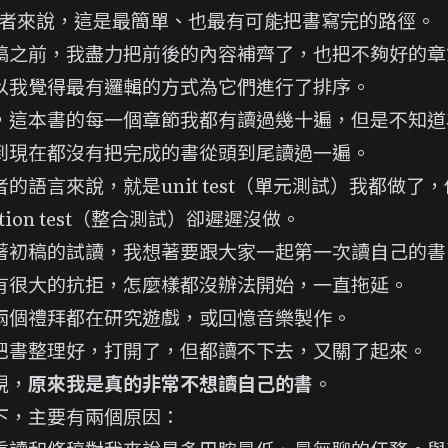
作者來說，這是最簡單、也最有可能把書寫完的路徑。
稿之前，我盡力把前後的內容補齊了，也把不夠好的章
以我覺得最有邏輯的方式為它們進行了排序。
，這本書的每一個章節我都有讀過幾十遍，但是不知道
到現在都沒有把完成的書從頭到尾讀過一遍。
的語言來說，就是unit test（單元測試）我都做了
ration test（整合測試）卻遲遲沒做。
著
初稿的試讀
，我想著要跟大家一起第一次讀自己的書
有很大的抗拒，怎麼樣都沒辦法開始，一直拖延。
兩個禮拜都在
研究遊戲
，或
回憶音樂製作
。
把書整理好，打開了，但都讀不下去，又關了起來。
現，
原來我是真的非常不想讀自己的書
。
下，主要有兩個原因：