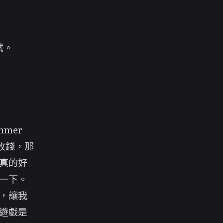
試。
mmer
不收錢，那
真的好
一下。
，讓我
遊戲是