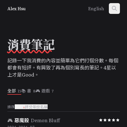
Alex Hsu
English
消費筆記
記錄一下我消費的內容並簡單為它們打個分數。每個
都會有短評。有興致了再為個別寫長的筆記。4星以
上才是Good。
全部
📚
書
🎮
遊戲
15
8
7
排序
完成
↓
評分
年份
名稱
🎮
惡魔殺
Demon Bluff