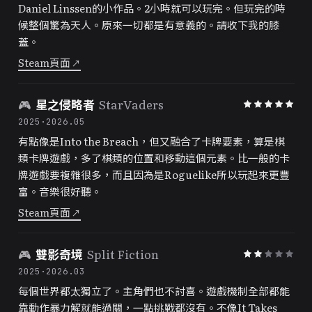
Daniel Linssen的小作品。2小時就可以玩完。但玩完的時
候整個驚為天人。原來一切都是有意義的。請收下我的膝
蓋。
Steam頁面
↗
🎮
星之侵略者
StarVaders
2025
·
2026.05
有點像是Into the Breach，但又融合了卡牌要素，算是棋
類卡牌遊戲，多了棋類的位置和移動這個元素。比一般的卡
牌遊戲要複雜很多，而且因為是Roguelike所以玩起來更豐
富。音樂很好聽。
Steam頁面
↗
🎮
雙影奇境
Split Fiction
2025
·
2026.03
每個世界都太獨立了。主角們也不討喜。遊戲機制全部都能
靠動作暴力解就能過關，一點挑戰都沒有。不像It Takes