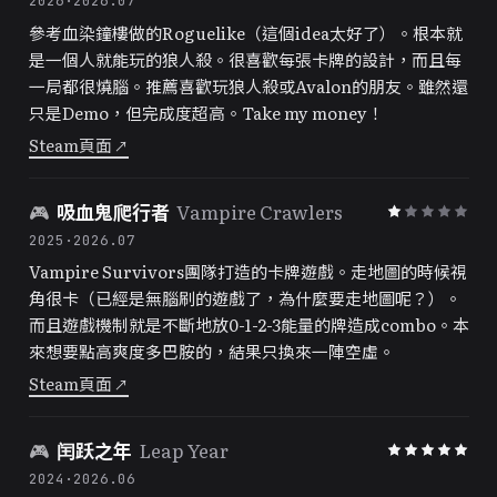
2026
·
2026.07
參考血染鐘樓做的Roguelike（這個idea太好了）。根本就
是一個人就能玩的狼人殺。很喜歡每張卡牌的設計，而且每
一局都很燒腦。推薦喜歡玩狼人殺或Avalon的朋友。雖然還
只是Demo，但完成度超高。Take my money！
Steam頁面
↗
🎮
吸血鬼爬行者
Vampire Crawlers
2025
·
2026.07
Vampire Survivors團隊打造的卡牌遊戲。走地圖的時候視
角很卡（已經是無腦刷的遊戲了，為什麼要走地圖呢？）。
而且遊戲機制就是不斷地放0-1-2-3能量的牌造成combo。本
來想要點高爽度多巴胺的，結果只換來一陣空虛。
Steam頁面
↗
🎮
闰跃之年
Leap Year
2024
·
2026.06