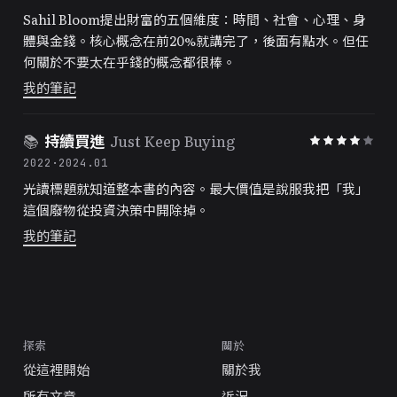
Sahil Bloom提出財富的五個維度：時間、社會、心理、身
體與金錢。核心概念在前20%就講完了，後面有點水。但任
何關於不要太在乎錢的概念都很棒。
我的筆記
📚
持續買進
Just Keep Buying
2022
·
2024.01
光讀標題就知道整本書的內容。最大價值是說服我把「我」
這個廢物從投資決策中開除掉。
我的筆記
探索
關於
從這裡開始
關於我
所有文章
近況