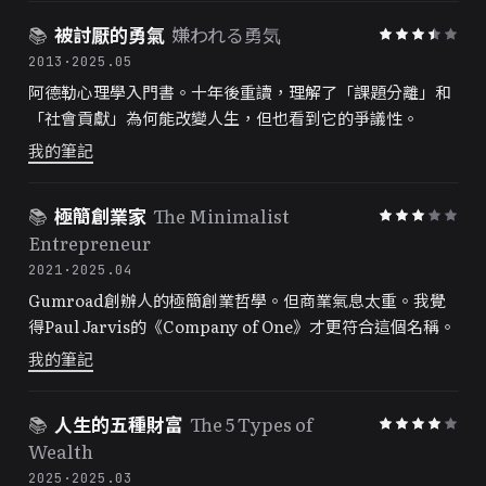
📚
被討厭的勇氣
嫌われる勇気
2013
·
2025.05
阿德勒心理學入門書。十年後重讀，理解了「課題分離」和
「社會貢獻」為何能改變人生，但也看到它的爭議性。
我的筆記
📚
極簡創業家
The Minimalist
Entrepreneur
2021
·
2025.04
Gumroad創辦人的極簡創業哲學。但商業氣息太重。我覺
得Paul Jarvis的《Company of One》才更符合這個名稱。
我的筆記
📚
人生的五種財富
The 5 Types of
Wealth
2025
·
2025.03