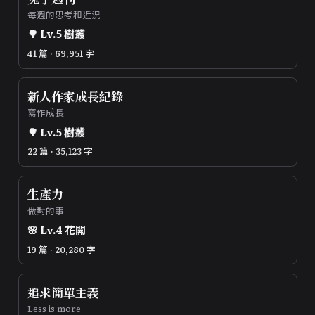
每週的思考和近況
🌳
Lv.
5
樹叢
41 篇 · 69,951 字
新人作家成長紀錄
寫作成長
🌳
Lv.
5
樹叢
22 篇 · 35,123 字
生產力
做對的事
🌸
Lv.
4
花開
19 篇 · 20,280 字
追求簡單主義
Less is more