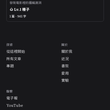
發現電影裡的邏輯漏洞
🌰
Lv.
1
種子
1 篇 · 961 字
探索
關於
從這裡開始
關於我
所有文章
近況
專題
書架
愛用
實驗
聯繫
電子報
YouTube