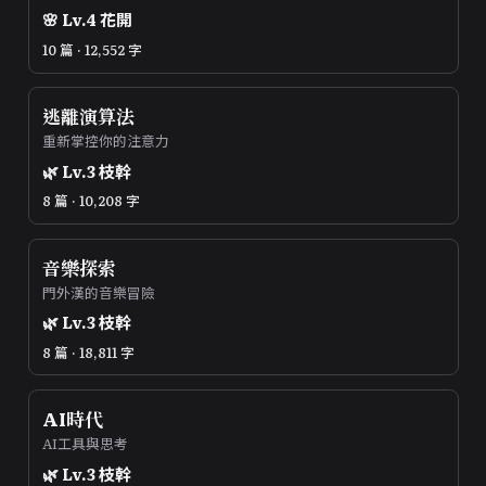
🌸
Lv.
4
花開
10 篇 · 12,552 字
逃離演算法
重新掌控你的注意力
🌿
Lv.
3
枝幹
8 篇 · 10,208 字
音樂探索
門外漢的音樂冒險
🌿
Lv.
3
枝幹
8 篇 · 18,811 字
AI時代
AI工具與思考
🌿
Lv.
3
枝幹