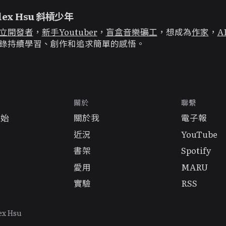
lex Hsu 斜槓少年
立開發者
，
新手Youtuber
，
盲盒音樂礦工
，想成為
作家
，
A
錄持續學習、創作和追求簡單的感悟。
關於
聯繫
開始
關於我
電子報
章
近況
YouTube
書架
Spotify
愛用
MARU
實驗
RSS
ex Hsu