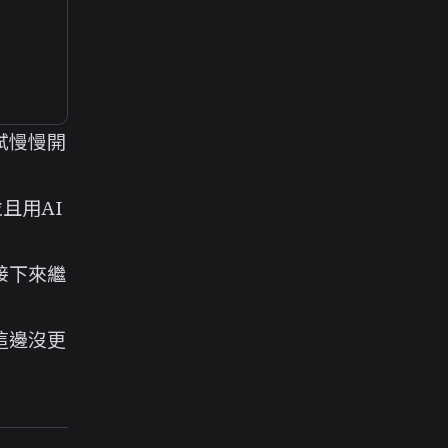
試慢慢開
且用AI
接下來繼
這邊沒更