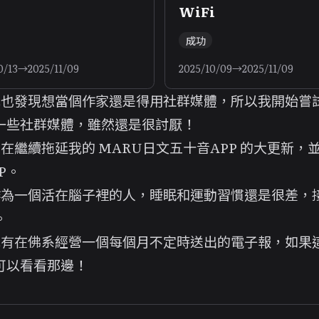
WiFi
成功
0/13
→
2025/11/09
2025/10/09
→
2025/11/09
 我也發現想當個作家
還是得用社群媒體
，所以我開始嘗
一些社群媒體，雖然還是很討厭！
 也在繼續拖延我的
MARU日文五十音APP
的大更新，並
P
。
 作為一個活在腦子裡的人，睡眠和運動習慣還是很差，
。
 我有在佛系經營一個每個月不定時送出的電子報，如果
可以看看
那邊
！