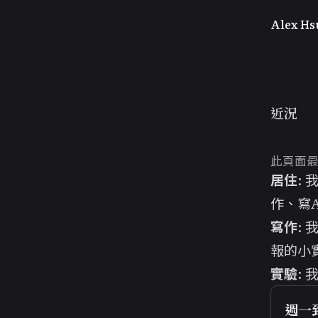
Alex Hs
近況
此頁面最後
居住
:
作、寫
寫作
: 
報的小
實驗
:
週一