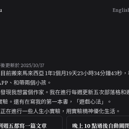
u
Englis
更新於 2025/10/17
 我目前搬來
馬來西亞
1年1個月19天23小時34分鐘43秒
，
APP、和帶兩個小孩。
我發現
我想當個作家
。我在進行
每週更新五次部落格
和
實驗。還有在寫我的第一本書，「
遊戲心法
」。
 我正在進行一些
人生小實驗
，用實驗精神優化生活。
到週五都寫一篇文章
晚上 10 點過後自動關