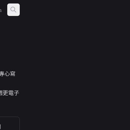
h
專心寫
週更電子
閉