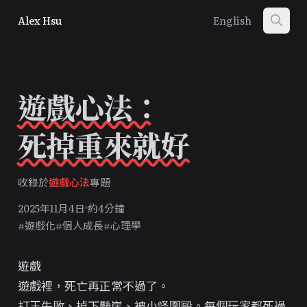
Alex Hsu
English
遊戲心法：
死掉重來就好
收錄於
遊戲心法
專題
2025年11月4日
約4分鐘
#遊戲化
#個人成長
#心理學
遊戲
遊戲裡，死亡再正常不過了。
打王失敗、掉下懸崖、被小怪圍毆。每個玩家都死過