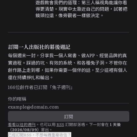
遊戲教會我們的道理：第三人稱視角能讓你看
得更清楚。現實中太靠近自己的問題，試著把
鏡頭拉遠，像旁觀者一樣做決定。
訂閱一人出版社的幕後週記
每個週末一封，分享我一個人寫書、做APP、經營品牌的真
實過程。踩過的坑、有效的系統、和各種兔子洞。不管你在
創作路上走到哪，如果你需要一個伴的話，至少這裡有個人
還在持續掙扎和輸出。
166
位創作者已訂閱「兔子週刊」
看看以往的週刊
。
也可以用
RSS
訂閱部落格。
下一封會在
1
天後
（
2026/08/09
）
寄出。
已經訂閱RSS，不想每週重複收信？