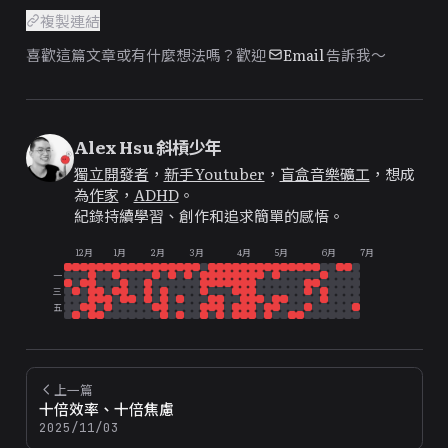
複製連結
喜歡這篇文章或有什麼想法嗎？歡迎
Email
告訴我～
Alex Hsu 斜槓少年
獨立開發者
，
新手Youtuber
，
盲盒音樂礦工
，想成
為
作家
，
ADHD
。
紀錄持續學習、創作和追求簡單的感悟。
12月
1月
2月
3月
4月
5月
6月
7月
一
三
五
上一篇
十倍效率、十倍焦慮
2025/11/03