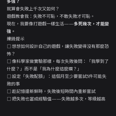
多強？
就算會失敗上千次又如何？
遊戲教會我：失敗不可恥，不敢失敗才可恥。
現在，我要像打遊戲一樣生活——
多死幾次，才能變
強。
練級提示
□ 想想如何設計自己的遊戲，讓失敗變得沒有那麼恐
怖？
□ 像科學家做實驗那樣，每次失敗後問：「我學到了
什麼？」而不是「我為什麼這麼爛？」
□ 設定「失敗配額」：這個月至少要嘗試5件可能失
敗的事
□ 趁記憶還新鮮時，失敗後短時間內重新嘗試
□ 把失敗也當成經驗值——失敗越多次，等級越高
▎