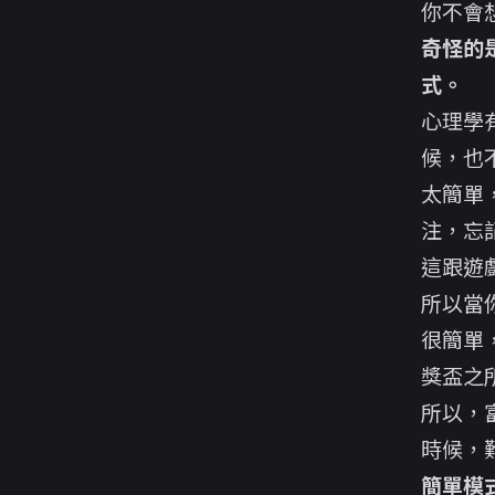
你不會
奇怪的
式。
心理學
候，也
太簡單
注，忘
這跟遊
所以當
很簡單
獎盃之
所以，
時候，
簡單模