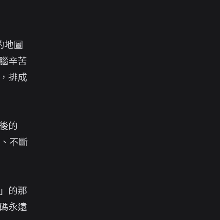
的地圖
腦辛苦
，排成
後的
地死、不斷
」的那
碼永遠