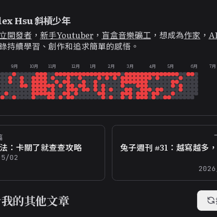
lex Hsu 斜槓少年
立開發者
，
新手Youtuber
，
盲盒音樂礦工
，想成為
作家
，
A
錄持續學習、創作和追求簡單的感悟。
9月
10月
11月
12月
1月
2月
3月
4月
5月
6月
7月
篇
法：卡關了就查查攻略
兔子週刊 #31：越寫越多
05/02
2026
看我的其他文章