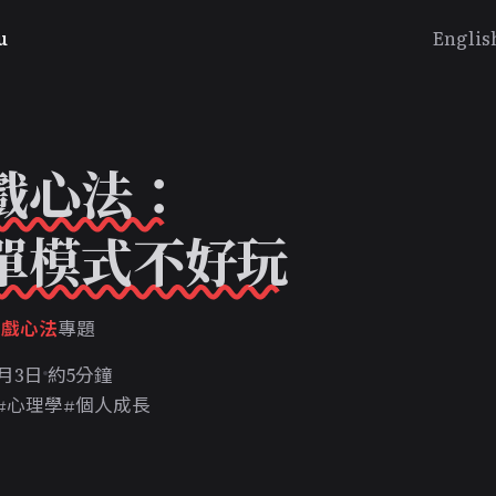
u
Englis
戲心法：
單模式不好玩
遊戲心法
專題
5月3日
約5分鐘
#心理學
#個人成長