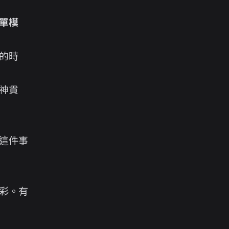
單模
的時
神貫
這件事
彩。有