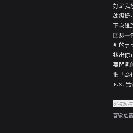
好是我
練級提
下次碰
回想一
到的事
找出你
要閃避
把「為
P.S.
複製
喜歡這