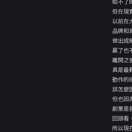
給不了
但在現
以前在
品牌和
做出成
贏了也
離開之
真是最
動作的
該怎麼
但也因
創業是
回頭看
所以現