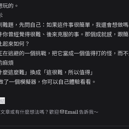
想玩的。
示
到難題，先問自己：如果這件事很簡單，我還會想做嗎
件你曾經覺得很難、後來克服的事。那個成就感，跟簡
比起來如何？
正在逃避的一個挑戰，把它當成一個值得打的怪，而不
的麻煩
什麼這麼難」換成「這很難，所以值得」
 我做了一個
模擬器
，你可以自己體驗看看。
連結
篇文章或有什麼想法嗎？歡迎
Email
告訴我～