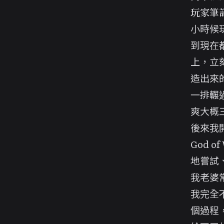
玩家筆
小時候
到現在
上，立
造出來
一排輾
爽大概
後來我
God 
地嘗試
我老婆
我完全
個過程