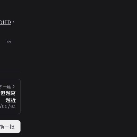
DHD
。
8月
下一篇
，但越寫
越近
/05/03
換一批