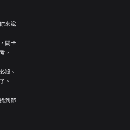
你來說
，關卡
考。
必殺。
了。
找到節