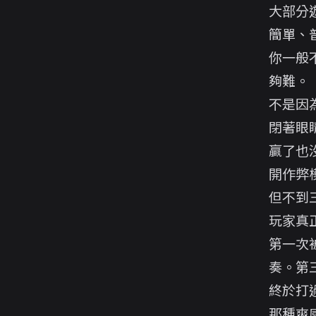
大部分
簡單、
你一般
夠難。
不是因
閉著眼
贏了也
開作弊
但不到
玩家真
第一次
奏。第
終於打
那種爽