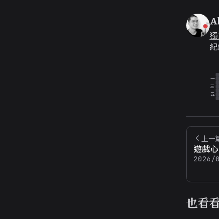
A
獨
紀
一
三
五
上一
遊戲心
2026/
也看