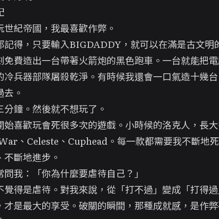
記
玩世紀帝國，我最喜歡作弊。
都記得，只要輸入BIGDADDY，就可以在滿是古文明
刻免費造出一台帶著火箭炮的黑色跑車。一台就能把電
的冷兵器部隊屠殺乾淨。有時候我還會一口氣造十幾台
過去。
三分鐘。然後就不想玩了。
開始喜歡玩會死很多次的遊戲。小時候的洛克人，長大
of War、Celeste、Cuphead。每一款都需要我不斷
、不斷地進步。
常問我：「你為什麼要虐待自己？」
不覺得是虐待。對我來說，從「打不過」變成「打得過
，才是最大的享受。破關的瞬間，那種成就感，是作弊