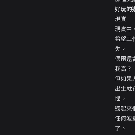
好玩的
現實
現實中
希望工
失。
偶爾還
我高？
但如果
出生就
惱。
聽起來
任何波
了。