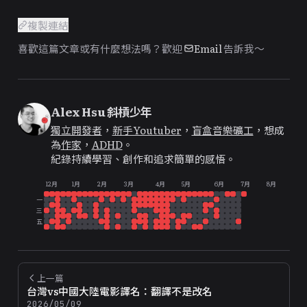
複製連結
喜歡這篇文章或有什麼想法嗎？歡迎
Email
告訴我～
Alex Hsu 斜槓少年
獨立開發者
，
新手Youtuber
，
盲盒音樂礦工
，想成
為
作家
，
ADHD
。
紀錄持續學習、創作和追求簡單的感悟。
12月
1月
2月
3月
4月
5月
6月
7月
8月
一
三
五
上一篇
台灣vs中國大陸電影譯名：翻譯不是改名
2026/05/09