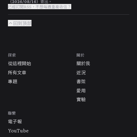
（
2026/08/16
）
寄出。
已經訂閱RSS，不想每週重複收信？
回到頂部
探索
關於
從這裡開始
關於我
所有文章
近況
專題
書架
愛用
實驗
聯繫
電子報
YouTube