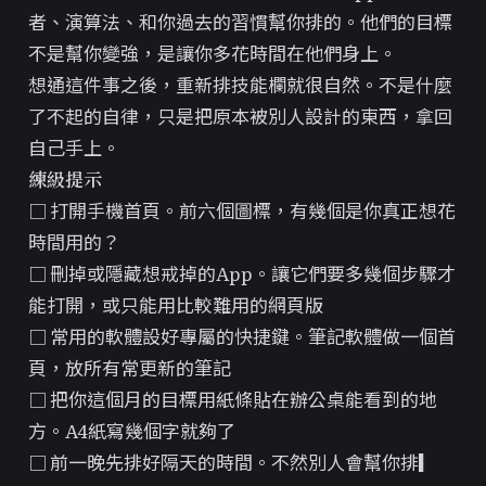
者、演算法、和你過去的習慣幫你排的。他們的目標
不是幫你變強，是讓你多花時間在他們身上。
想通這件事之後，重新排技能欄就很自然。不是什麼
了不起的自律，只是把原本被別人設計的東西，拿回
自己手上。
練級提示
□ 打開手機首頁。前六個圖標，有幾個是你真正想花
時間用的？
□ 刪掉或隱藏想戒掉的App。讓它們要多幾個步驟才
能打開，或只能用比較難用的網頁版
□ 常用的軟體設好專屬的快捷鍵。筆記軟體做一個首
頁，放所有常更新的筆記
□ 把你這個月的目標用紙條貼在辦公桌能看到的地
方。A4紙寫幾個字就夠了
□ 前一晚先排好隔天的時間。不然別人會幫你排
▎