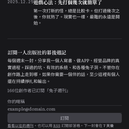
遊戲心法：先打個幾次就簡單了
2025.12.25
第一次打新的怪，總是比較卡。但打過幾次之
後，你就熟了。現實也一樣，最難的永遠是開
始。
訂閱一人出版社的幕後週記
每個週末一封，分享我一個人寫書、做APP、經營品牌的真
實過程。踩過的坑、有效的系統、和各種兔子洞。不管你在
創作路上走到哪，如果你需要一個伴的話，至少這裡有個人
還在持續掙扎和輸出。
166
位創作者已訂閱「兔子週刊」
看看以往的週刊
。
也可以用
RSS
訂閱部落格。
下一封會在
7
天後