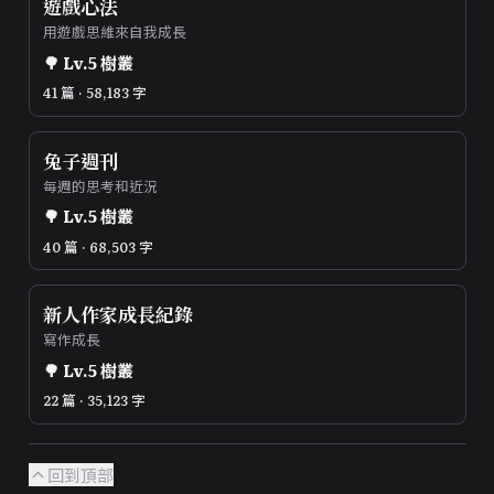
遊戲心法
用遊戲思維來自我成長
🌳
Lv.
5
樹叢
41 篇 · 58,183 字
兔子週刊
每週的思考和近況
🌳
Lv.
5
樹叢
40 篇 · 68,503 字
新人作家成長紀錄
寫作成長
🌳
Lv.
5
樹叢
22 篇 · 35,123 字
回到頂部