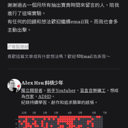
謝謝過去一個月所有抽出寶貴時間來留言的人，陪我
進行了這場實驗。
有任何的回饋和想法歡迎繼續email我。而我也會多
主動出擊
。
▎
複製連結
喜歡這篇文章或有什麼想法嗎？歡迎
Email
告訴我～
Alex Hsu 斜槓少年
獨立開發者
，
新手Youtuber
，
盲盒音樂礦工
，想成
為
作家
，
ADHD
。
紀錄持續學習、創作和追求簡單的感悟。
12月
1月
2月
3月
4月
5月
6月
7月
一
三