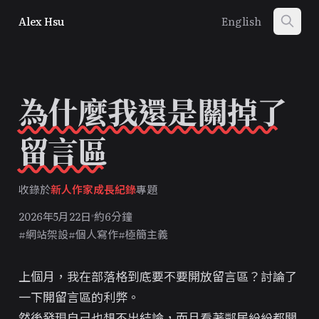
Alex Hsu
English
為什麼我還是關掉了
留言區
收錄於
新人作家成長紀錄
專題
2026年5月22日
約6分鐘
#網站架設
#個人寫作
#極簡主義
上個月，我在
部落格到底要不要開放留言區？
討論了
一下開留言區的利弊。
然後發現自己也想不出結論，而且看著鄰居紛紛都開