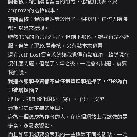
開審核
：增加讀者留言的阻力，也增加我要不要
approve的選擇成本。
不開審核
：我的網站等於開了一個後門，任何人隨時
都可以進來塗鴉。
雖然99%的留言都很好，但剩下那1%，讓我有點不舒
服。但為了那1%開審核，又有點本末倒置。
還有self-host留言系統讓我覺得有點麻煩。雖然現在
沒什麼問題，但過了N年之後，一定會有問題，需要
我
維護
。
我連
衣服
和
投資
都不做任何管理和選擇了，何必為自
己徒增煩惱？
理由4：我想優化的是「寫」，不是「交流」
最後也是最重要的原因。
身為一個想成為
作者
的人，在這個網站上我該做的是
多寫、多發表觀點。
而且如果我想要發表我的一些與眾不同的觀點，一定