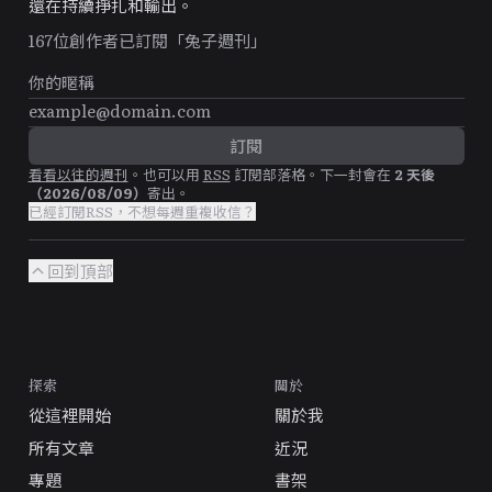
還在持續掙扎和輸出。
167
位創作者已訂閱「兔子週刊」
看看以往的週刊
。
也可以用
RSS
訂閱部落格。
下一封會在
2
天後
（
2026/08/09
）
寄出。
已經訂閱RSS，不想每週重複收信？
回到頂部
探索
關於
從這裡開始
關於我
所有文章
近況
專題
書架