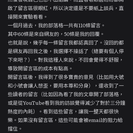
啟了留言區很眼紅，所以決定還是不要紙上談兵，直
接開來實驗看看。
一個月過去，我的部落格一共有110條留言。
其中60條是來自網友的，50條是我的回覆。
也就是說，幾乎每一條留言我都認真回了。沒回的都
是網友再回我之後，我選擇不接話了（總要有個人停
下來吧？）。對我這種人來說，不回會覺得不舒服，
導致開留言區的成本有點高。
開留言區後，我得到了很多寶貴的意見（比如用大號
和小號會讓人想歪，要用
本尊和分身
），還收到了一
些讀者的留言（比如因為看了我的文章開了部落格，
或是從YouTube看到我的訪談覺得減少了對於三分鐘
熱度的內耗）。看到這些留言，讓我一整天都很快
樂。如果沒有留言區，這些可能會被email的阻力給
擋住。