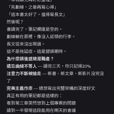
「先劃線，之後再寫心得」
「這本書太好了，值得寫長文」
然後呢？
書讀完了，筆記欄還是空的。
劃線躺在那裡，像沒人認領的行李。
長文從來沒出現過。
這不是拖延症。這是錯誤期待。
為什麼讀後感總是難產？
遺忘曲線不等人
— 讀完三天，你只記得20%
注意力不斷被搶走
— 新書、新文章、新影片沒完沒
了
完美主義作祟
— 總想寫出完整架構的深度好文
真正有用的筆記都是這樣的：
看到第三章突然想到上個專案的問題
讀到一半發現這段能用在明天的會議