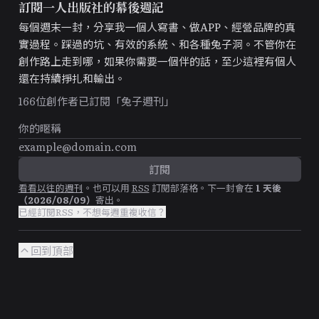
訂閱一人出版社的幕後週記
每個週末一封，分享我一個人寫書、做APP、經營品牌的真
實過程。踩過的坑、有效的系統、和各種兔子洞。不管你在
創作路上走到哪，如果你需要一個伴的話，至少這裡有個人
還在持續掙扎和輸出。
166
位創作者已訂閱「兔子週刊」
看看以往的週刊
。
也可以用
RSS
訂閱部落格。
下一封會在
1
天後
（
2026/08/09
）
寄出。
已經訂閱RSS，不想每週重複收信？
回到頂部