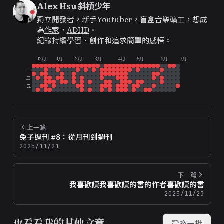
Alex Hsu 斜槓少年
獨立開發者
，
新手Youtuber
，
盲盒音樂礦工
，想成
為
作家
，
ADHD
。
紀錄持續學習、創作和追求簡單的感悟。
12月
1月
2月
3月
4月
5月
6月
7月
一
三
五
上一篇
兔子週刊 #8：從月刊到週刊
2025/11/21
下一篇
我喜歡讀我喜歡讀的書的作者喜歡讀的書
2025/11/23
也看看我的其他文章
換一批