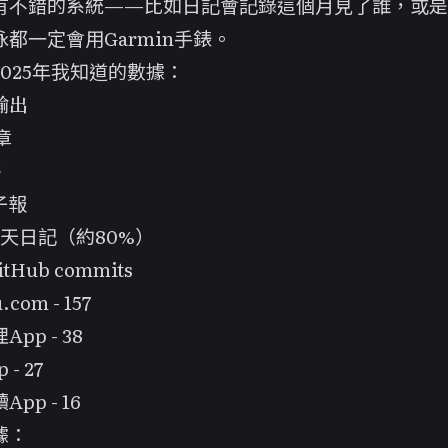
有不錯的系統——比如日記會記錄這個月見了誰，或是
都一定會用Garmin手錶。
025年我知道的數據：
輸出
章
評
子報
1天日記（約80%）
tHub commits
.com - 157
pp - 38
- 27
App - 16
據：