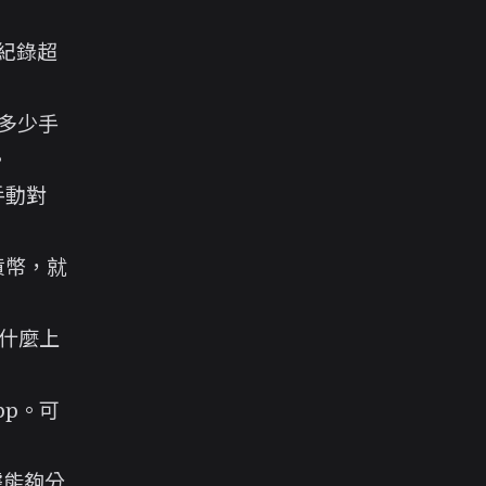
就能紀錄超
。
了多少手
。
手動對
。
貨幣，就
什麼上
p。可
據能夠分