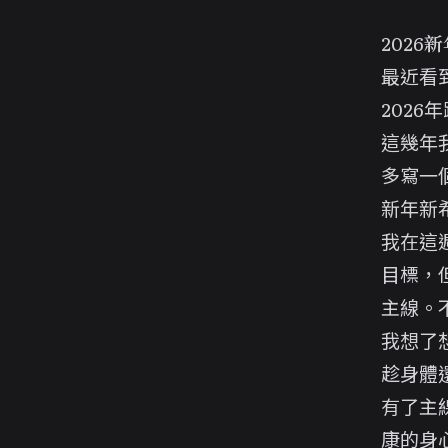
2026
最近看到
2026
這幾年
多寫一
新年新
我在這
目標，
主線。
我想了
趁身體
有了主
康的身