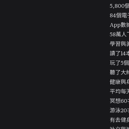
5,80
84個
App數
58萬人
學習與
讀了14
玩了5個
聽了大約6
健康與
平均每天
冥想60
游泳20
有去健