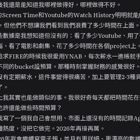
後我還是能知道我哪裡做得好，哪裡做得不好。
的Screen Time和Youtube的Watch History明明
ta，但他們不想讓我們看到我們浪費了多少時間在上面
些數據是我想知道但沒有的：看了多少Youtube、用
、看了電影和劇集、花了多少時間在各個project上
追求FIRE的時候我很愛用YNAB，每次薪水一進帳就
不同的bucket設預算。那種時刻掌握財務的感覺很好
沒有定期薪水，這件事變得很痛苦，加上要管理2-3種
了。
上我其實也能做類似的事。我很好奇每天都把時間花在
也許還能做些時間預算？
我寫了一個我自己會想用、市面上還沒有的時間記錄Ap
鐘熱度，沒把它做完。2026年再接再厲。
026年我會繼續寫電子報，並且有更詳細、更漂亮的數