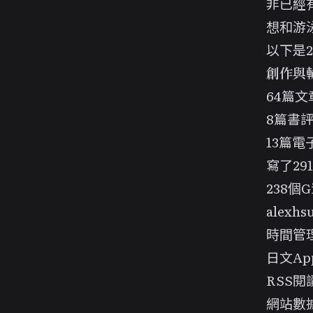
非已經
想和游泳
以下是2
創作與
64篇文
8篇書
13篇電
寫了29
238個Gi
alexhsu
時間管理A
日文App 
RSS閱讀
網站數