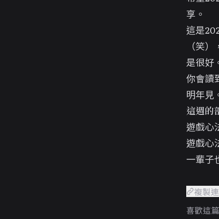
享。
這是2
（笑）
是很好。
你會讀
明年見
這週的
遊戲心
遊戲心
一輩子
複製
喜歡這