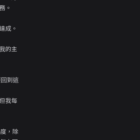
務。
達成。
我的主
要回到這
但我每
熱度，除