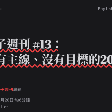
u
Englis
子週刊 #13：
有主線、沒有目標的20
兔子週刊
專題
2月28日
約6分鐘
tter