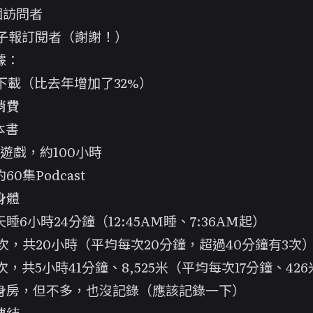
0個訪問者
電子報訂閱者（謝謝！）
據：
下載（比去年增加了32%）
消費
本書
遊戲，約100小時
0集Podcast
身體
睡6小時24分鐘（12:45AM睡、7:36AM起）
次，共20小時（平均每次20分鐘，超過40分鐘有3次
次，共5小時41分鐘、8,525米（平均每次17分鐘、42
身房，但不多，也沒記錄（應該記錄一下）