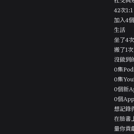
社交與
42次1:
加入4
生活
坐了4
搬了1次
沒做到
0集Pod
0集You
0個新A
0個Ap
想記錄
在臉書
量你貢