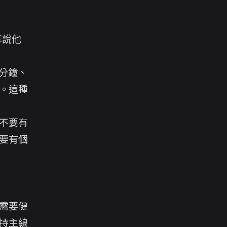
享說他
分鐘、
。這種
不要有
要有個
需要健
持主線