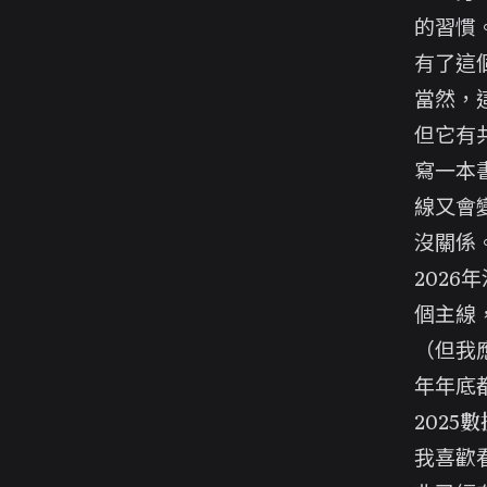
的習慣
有了這
當然，
但它有
寫一本
線又會
沒關係
202
個主線
（但我
年年底
2025
我喜歡