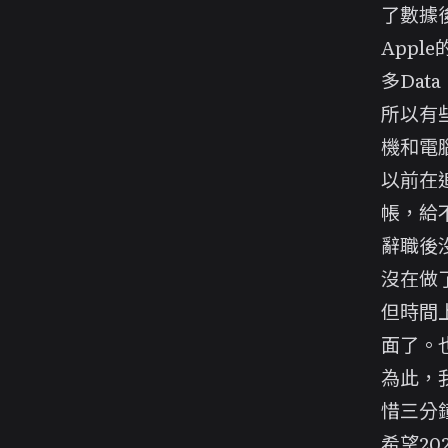
了數據
Apple
多Da
所以有
機和電腦
以前在
帳，給
辭職後
沒在做
但時間
面了。
為此，
惜三分
希望2