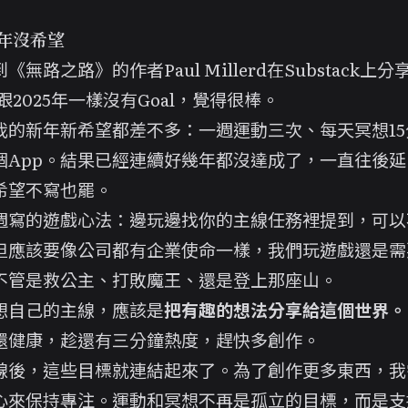
新年沒希望
《無路之路》的作者Paul Millerd在Substack上分
年跟2025年一樣沒有Goal，覺得很棒。
我的新年新希望都差不多：一週運動三次、每天冥想15
個App。結果已經連續好幾年都沒達成了，一直往後延
希望不寫也罷。
週寫的
遊戲心法：邊玩邊找你的主線任務
裡提到，可以
但應該要像公司都有企業使命一樣，我們玩遊戲還是需
不管是救公主、打敗魔王、還是登上那座山。
想自己的主線，應該是
把有趣的想法分享給這個世界。
還健康，趁還有三分鐘熱度，趕快多創作。
線後，這些目標就連結起來了。為了創作更多東西，我
心來保持專注。運動和冥想不再是孤立的目標，而是支